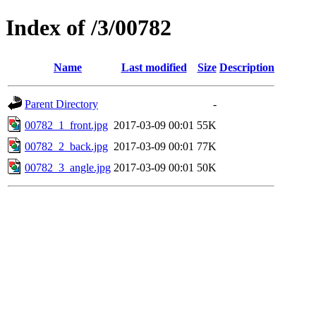
Index of /3/00782
Name
Last modified
Size
Description
Parent Directory
-
00782_1_front.jpg
2017-03-09 00:01
55K
00782_2_back.jpg
2017-03-09 00:01
77K
00782_3_angle.jpg
2017-03-09 00:01
50K