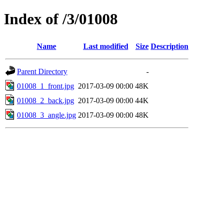
Index of /3/01008
Name
Last modified
Size
Description
Parent Directory
-
01008_1_front.jpg
2017-03-09 00:00
48K
01008_2_back.jpg
2017-03-09 00:00
44K
01008_3_angle.jpg
2017-03-09 00:00
48K