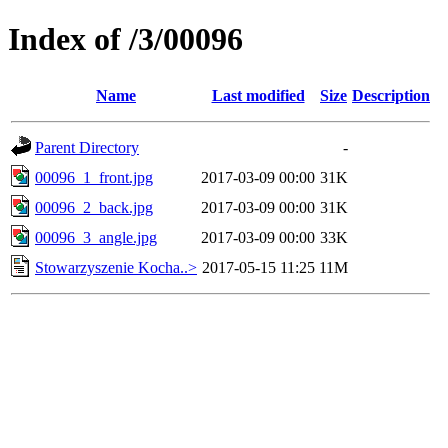
Index of /3/00096
Name
Last modified
Size
Description
Parent Directory
-
00096_1_front.jpg
2017-03-09 00:00
31K
00096_2_back.jpg
2017-03-09 00:00
31K
00096_3_angle.jpg
2017-03-09 00:00
33K
Stowarzyszenie Kocha..>
2017-05-15 11:25
11M